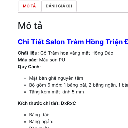
MÔ TẢ
ĐÁNH GIÁ (0)
Mô tả
Chi Tiết Salon Tràm Hồng Triện 
Chất liệu:
Gỗ Tràm hoa vàng mặt Hồng Đào
Màu sắc:
Màu sơn PU
Quy Cách:
Mặt bàn ghế nguyên tấm
Bộ gồm 6 món: 1 băng bài, 2 băng ngắn, 1 bà
Tặng kèm mặt kính 5 mm
Kích thước chi tiết: DxRxC
Băng dài:
Băng ngắn: