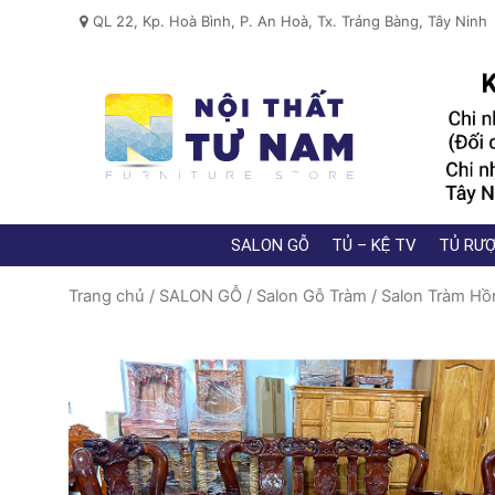
QL 22, Kp. Hoà Bình, P. An Hoà, Tx. Trảng Bàng, Tây Ninh
SALON GỖ
TỦ – KỆ TV
TỦ RƯỢ
Trang chủ
/
SALON GỖ
/
Salon Gỗ Tràm
/ Salon Tràm Hồn