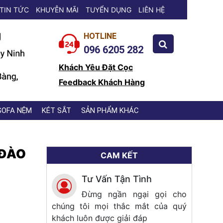
TIN TỨC
KHUYỄN MÃI
TUYỂN DỤNG
LIÊN HỆ
HOTLINE
096 6205 282
Khách Yêu Đặt Cọc
Feedback Khách Hàng
SOFA NỆM
KÉT SẮT
SẢN PHẨM KHÁC
 ĐÀO
CAM KẾT
Tư Vấn Tận Tình
Đừng ngần ngại gọi cho
chúng tôi mọi thắc mắt của quý
khách luôn được giải đáp