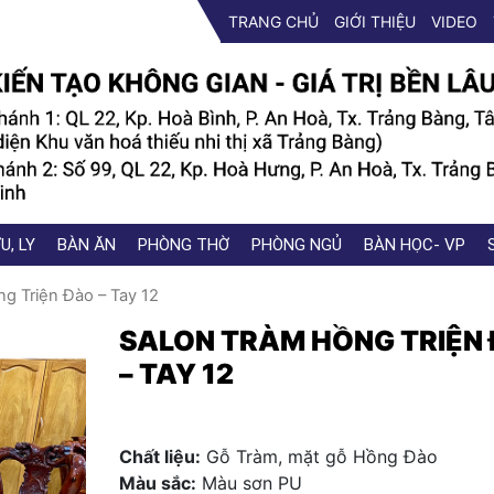
TRANG CHỦ
GIỚI THIỆU
VIDEO
U, LY
BÀN ĂN
PHÒNG THỜ
PHÒNG NGỦ
BÀN HỌC- VP
g Triện Đào – Tay 12
SALON TRÀM HỒNG TRIỆN
– TAY 12
Chất liệu:
Gỗ Tràm, mặt gỗ Hồng Đào
Màu sắc:
Màu sơn PU