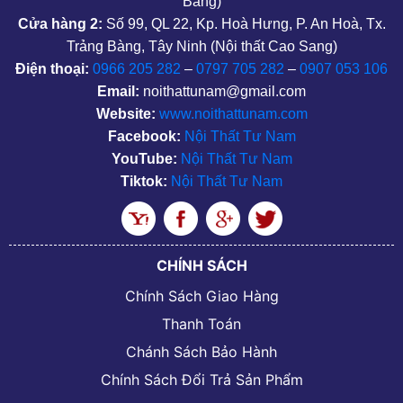
Bàng)
Cửa hàng 2:
Số 99, QL 22, Kp. Hoà Hưng, P. An Hoà, Tx.
Trảng Bàng, Tây Ninh (Nội thất Cao Sang)
Điện thoại:
0966 205 282
–
0797 705 282
–
0907 053 106
Email:
noithattunam@gmail.com
Website:
www.noithattunam.com
Facebook:
Nội Thất Tư Nam
YouTube:
Nội Thất Tư Nam
Tiktok:
Nội Thất Tư Nam
CHÍNH SÁCH
Chính Sách Giao Hàng
Thanh Toán
Chánh Sách Bảo Hành
Chính Sách Đổi Trả Sản Phẩm