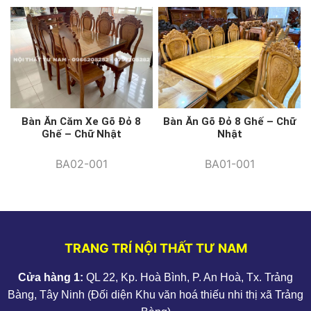
Bàn Ăn Căm Xe Gõ Đỏ 8
Bàn Ăn Gõ Đỏ 8 Ghế – Chữ
Ghế – Chữ Nhật
Nhật
BA02-001
BA01-001
TRANG TRÍ NỘI THẤT TƯ NAM
Cửa hàng 1:
QL 22, Kp. Hoà Bình, P. An Hoà, Tx. Trảng
Bàng, Tây Ninh (Đối diện Khu văn hoá thiếu nhi thị xã Trảng