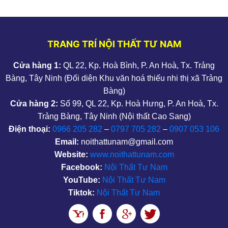
TRANG TRÍ NỘI THẤT TƯ NAM
Cửa hàng 1:
QL 22, Kp. Hoà Bình, P. An Hoà, Tx. Trảng
Bàng, Tây Ninh (Đối diện Khu văn hoá thiếu nhi thị xã Trảng
Bàng)
Cửa hàng 2:
Số 99, QL 22, Kp. Hoà Hưng, P. An Hoà, Tx.
Trảng Bàng, Tây Ninh (Nội thất Cao Sang)
Điện thoại:
0966 205 282
–
0797 705 282
–
0907 053 106
Email:
noithattunam@gmail.com
Website:
www.noithattunam.com
Facebook:
Nội Thất Tư Nam
YouTube:
Nội Thất Tư Nam
Tiktok:
Nội Thất Tư Nam