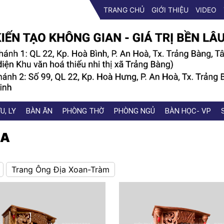
TRANG CHỦ
GIỚI THIỆU
VIDEO
U, LY
BÀN ĂN
PHÒNG THỜ
PHÒNG NGỦ
BÀN HỌC- VP
ỊA
Trang Ông Địa Xoan-Tràm