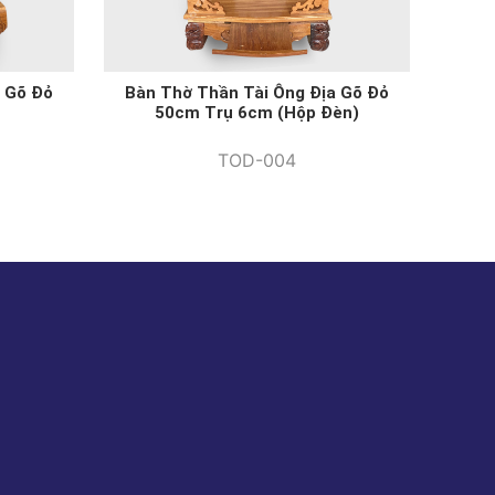
 Gõ Đỏ
Bàn Thờ Thần Tài Ông Địa Gõ Đỏ
50cm Trụ 6cm (hộp Đèn)
TOD-004