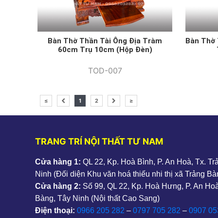
Bàn Thờ Thần Tài Ông Địa Tràm
Bàn Thờ 
60cm Trụ 10cm (hộp Đèn)
TOD-007
≤
1
2
≥
TRANG TRÍ NỘI THẤT TƯ NAM
Cửa hàng 1:
QL 22, Kp. Hoà Bình, P. An Hoà, Tx. T
Ninh (Đối diện Khu văn hoá thiếu nhi thị xã Trảng Bà
Cửa hàng 2:
Số 99, QL 22, Kp. Hoà Hưng, P. An Hoà
Bàng, Tây Ninh (Nội thất Cao Sang)
Điện thoại:
0966 205 282
–
0797 705 282
–
0907 05