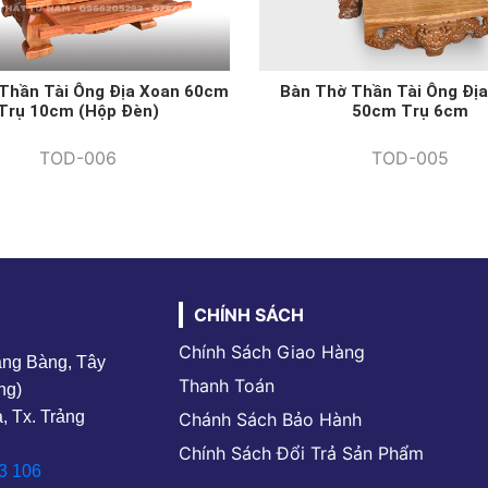
Thần Tài Ông Địa Xoan 60cm
Bàn Thờ Thần Tài Ông Địa
Trụ 10cm (hộp Đèn)
50cm Trụ 6cm
TOD-006
TOD-005
CHÍNH SÁCH
Chính Sách Giao Hàng
rảng Bàng, Tây
Thanh Toán
ng)
, Tx. Trảng
Chánh Sách Bảo Hành
Chính Sách Đổi Trả Sản Phẩm
3 106