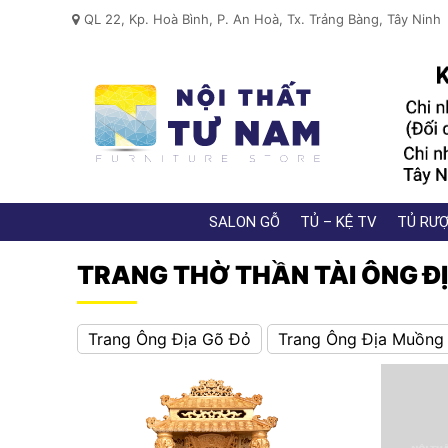
QL 22, Kp. Hoà Bình, P. An Hoà, Tx. Trảng Bàng, Tây Ninh
SALON GỖ
TỦ – KỆ TV
TỦ RƯỢ
TRANG THỜ THẦN TÀI ÔNG Đ
Trang Ông Địa Gõ Đỏ
Trang Ông Địa Muồng