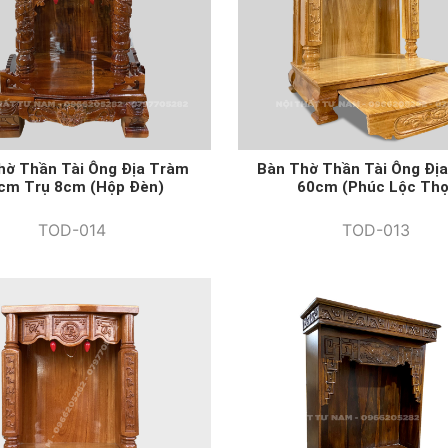
hờ Thần Tài Ông Địa Tràm
Bàn Thờ Thần Tài Ông Địa
cm Trụ 8cm (hộp Đèn)
60cm (Phúc Lộc Thọ
TOD-014
TOD-013