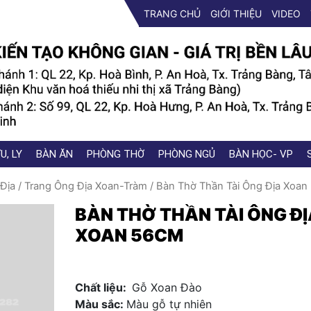
TRANG CHỦ
GIỚI THIỆU
VIDEO
U, LY
BÀN ĂN
PHÒNG THỜ
PHÒNG NGỦ
BÀN HỌC- VP
Địa
/
Trang Ông Địa Xoan-Tràm
/ Bàn Thờ Thần Tài Ông Địa Xoan
BÀN THỜ THẦN TÀI ÔNG ĐỊ
XOAN 56CM
Chất liệu:
Gỗ Xoan Đào
Màu sắc:
Màu gỗ tự nhiên