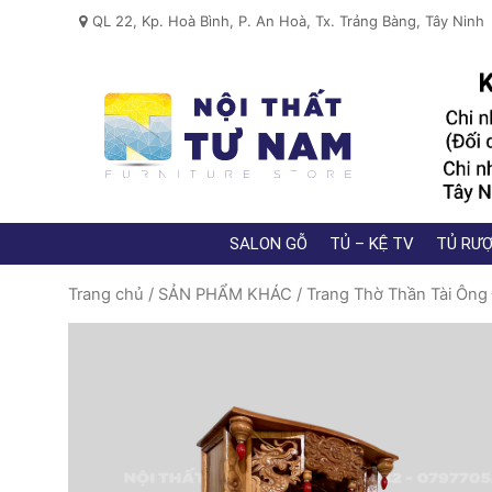
QL 22, Kp. Hoà Bình, P. An Hoà, Tx. Trảng Bàng, Tây Ninh
SALON GỖ
TỦ – KỆ TV
TỦ RƯỢ
Trang chủ
/
SẢN PHẨM KHÁC
/
Trang Thờ Thần Tài Ông 