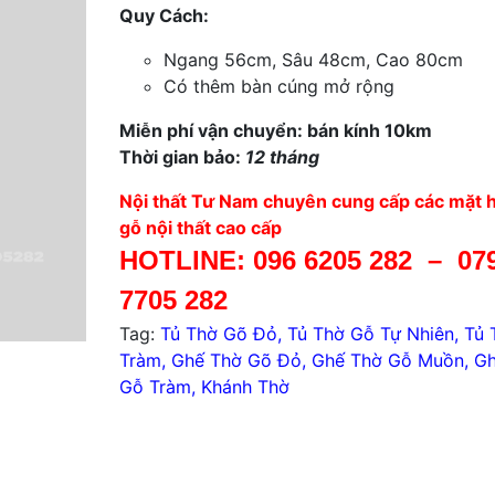
Quy Cách:
Ngang 56cm, Sâu 48cm, Cao 80cm
Có thêm bàn cúng mở rộng
Miễn phí vận chuyển: bán kính 10km
Thời gian bảo:
12 tháng
Nội thất Tư Nam chuyên cung cấp các mặt 
gỗ nội thất cao cấp
HOTLINE:
096 6205 282
–
07
7705 282
Tag:
Tủ Thờ Gõ Đỏ
,
Tủ Thờ Gỗ Tự Nhiên
,
Tủ 
Tràm
,
Ghế Thờ Gõ Đỏ
,
Ghế Thờ Gỗ Muồn
,
Gh
Gỗ Tràm
,
Khánh Thờ