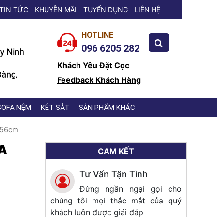
TIN TỨC
KHUYỄN MÃI
TUYỂN DỤNG
LIÊN HỆ
HOTLINE
096 6205 282
Khách Yêu Đặt Cọc
Feedback Khách Hàng
SOFA NỆM
KÉT SẮT
SẢN PHẨM KHÁC
 56cm
A
CAM KẾT
Tư Vấn Tận Tình
Đừng ngần ngại gọi cho
chúng tôi mọi thắc mắt của quý
khách luôn được giải đáp