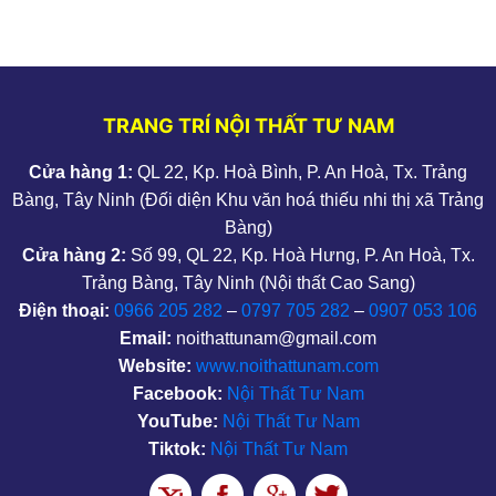
TRANG TRÍ NỘI THẤT TƯ NAM
Cửa hàng 1:
QL 22, Kp. Hoà Bình, P. An Hoà, Tx. Trảng
Bàng, Tây Ninh (Đối diện Khu văn hoá thiếu nhi thị xã Trảng
Bàng)
Cửa hàng 2:
Số 99, QL 22, Kp. Hoà Hưng, P. An Hoà, Tx.
Trảng Bàng, Tây Ninh (Nội thất Cao Sang)
Điện thoại:
0966 205 282
–
0797 705 282
–
0907 053 106
Email:
noithattunam@gmail.com
Website:
www.noithattunam.com
Facebook:
Nội Thất Tư Nam
YouTube:
Nội Thất Tư Nam
Tiktok:
Nội Thất Tư Nam