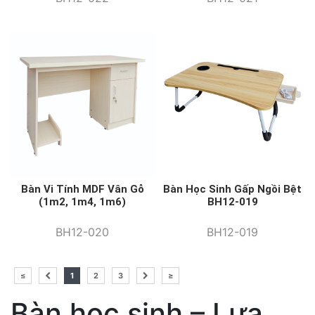
Bàn Vi Tính MDF Vân Gỗ
Bàn Học Sinh Gấp Ngồi Bệt
(1m2, 1m4, 1m6)
BH12-019
BH12-020
BH12-019
≤
1
2
3
≥
Bàn học sinh – Lựa