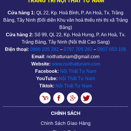
TRANG TRÍ NỘI THẤT TƯ NAM
Cửa hàng 1:
QL 22, Kp. Hoà Bình, P. An Hoà, Tx. Trảng
Bàng, Tây Ninh (Đối diện Khu văn hoá thiếu nhi thị xã Trảng
Bàng)
Cửa hàng 2:
Số 99, QL 22, Kp. Hoà Hưng, P. An Hoà, Tx.
Trảng Bàng, Tây Ninh (Nội thất Cao Sang)
Điện thoại:
0966 205 282
–
0797 705 282
–
0907 053 106
Email:
noithattunam@gmail.com
Website:
www.noithattunam.com
Facebook:
Nội Thất Tư Nam
YouTube:
Nội Thất Tư Nam
Tiktok:
Nội Thất Tư Nam
CHÍNH SÁCH
Chính Sách Giao Hàng