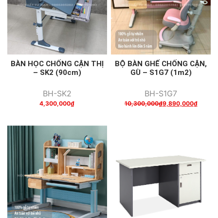
BÀN HỌC CHỐNG CẬN THỊ
BỘ BÀN GHẾ CHỐNG CẬN,
– SK2 (90cm)
GÙ – S1G7 (1m2)
BH-SK2
BH-S1G7
4,300,000
₫
10,300,000
₫
9,890,000
₫