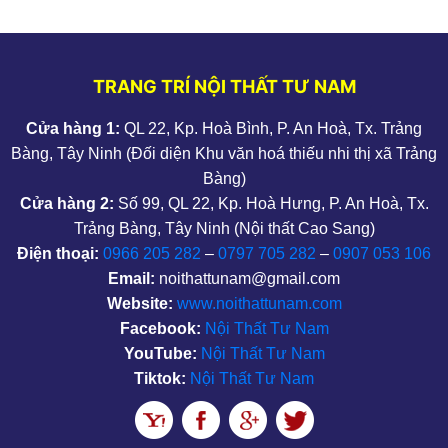
TRANG TRÍ NỘI THẤT TƯ NAM
Cửa hàng 1:
QL 22, Kp. Hoà Bình, P. An Hoà, Tx. Trảng
Bàng, Tây Ninh (Đối diện Khu văn hoá thiếu nhi thị xã Trảng
Bàng)
Cửa hàng 2:
Số 99, QL 22, Kp. Hoà Hưng, P. An Hoà, Tx.
Trảng Bàng, Tây Ninh (Nội thất Cao Sang)
Điện thoại:
0966 205 282
–
0797 705 282
–
0907 053 106
Email:
noithattunam@gmail.com
Website:
www.noithattunam.com
Facebook:
Nội Thất Tư Nam
YouTube:
Nội Thất Tư Nam
Tiktok:
Nội Thất Tư Nam