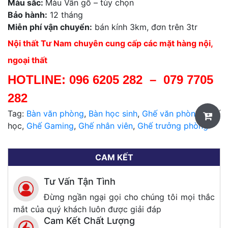
Màu sắc:
Màu Vân gỗ – tùy chọn
Bảo hành:
12 tháng
Miễn phí vận chuyển:
bán kính 3km, đơn trên 3tr
Nội thất Tư Nam chuyên cung cấp các mặt hàng nội,
ngoại thất
HOTLINE:
096 6205 282
–
079 7705
282
Tag:
Bàn văn phòng
,
Bàn học sinh
,
Ghế văn phòng
, Ghế
học,
Ghế Gaming
,
Ghế nhân viên
,
Ghế trưởng phòng
CAM KẾT
Tư Vấn Tận Tình
Đừng ngần ngại gọi cho chúng tôi mọi thắc
mắt của quý khách luôn được giải đáp
Cam Kết Chất Lượng