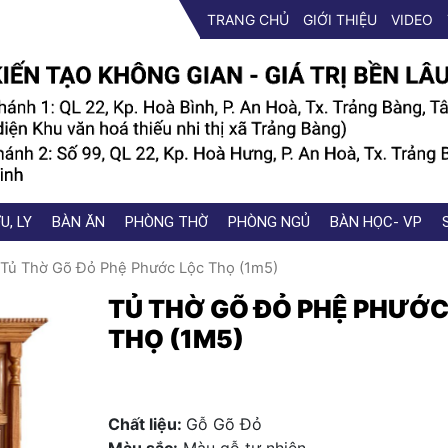
TRANG CHỦ
GIỚI THIỆU
VIDEO
U, LY
BÀN ĂN
PHÒNG THỜ
PHÒNG NGỦ
BÀN HỌC- VP
 Tủ Thờ Gõ Đỏ Phệ Phước Lộc Thọ (1m5)
TỦ THỜ GÕ ĐỎ PHỆ PHƯỚC
THỌ (1M5)
Chất liệu:
Gỗ Gõ Đỏ
Màu sắc:
Màu gỗ tự nhiên