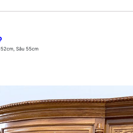
ọ
152cm, Sâu 55cm