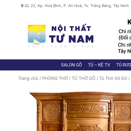
QL 22, Kp. Hoà Bình, P. An Hoà, Tx. Trảng Bàng, Tây Ninh
SALON GỖ
TỦ – KỆ TV
TỦ RƯỢ
Trang chủ
/
PHÒNG THỜ
/
TỦ THỜ GỖ
/
Tủ Thờ Gõ Đỏ
/