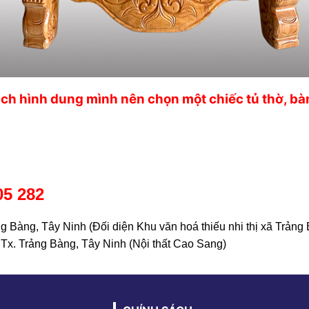
h hình dung mình nên chọn một chiếc tủ thờ, bàn 
05 282
g Bàng, Tây Ninh (Đối diện Khu văn hoá thiếu nhi thị xã Trảng
Tx. Trảng Bàng, Tây Ninh (Nội thất Cao Sang)