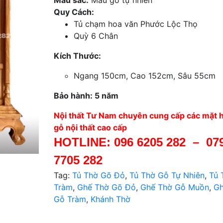
Quy Cách:
Tủ chạm hoa văn Phước Lộc Thọ
Quỳ 6 Chân
Kích Thước:
Ngang 150cm, Cao 152cm, Sâu 55cm
Bảo hành: 5 năm
Nội thất Tư Nam chuyên cung cấp các mặt 
gỗ nội thất cao cấp
HOTLINE:
096 6205 282
–
07
7705 282
Tag:
Tủ Thờ Gõ Đỏ
,
Tủ Thờ Gỗ Tự Nhiên
,
Tủ 
Tràm
,
Ghế Thờ Gõ Đỏ
,
Ghế Thờ Gỗ Muồn
,
Gh
Gỗ Tràm
,
Khánh Thờ