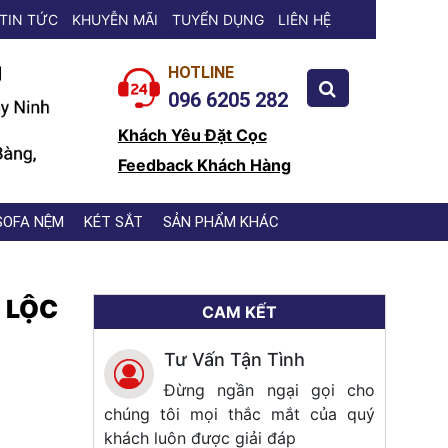
TIN TỨC
KHUYỄN MÃI
TUYỂN DỤNG
LIÊN HỆ
HOTLINE
096 6205 282
Khách Yêu Đặt Cọc
Feedback Khách Hàng
SOFA NỆM
KÉT SẮT
SẢN PHẨM KHÁC
 LỘC
CAM KẾT
Tư Vấn Tận Tình
Đừng ngần ngại gọi cho
chúng tôi mọi thắc mắt của quý
khách luôn được giải đáp