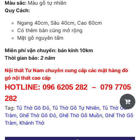
Màu sắc:
Màu gỗ tự nhiên
Quy Cách:
Ngang 40cm, Sâu 40cm, Cao 60cm
Có thêm bàn cúng mở rộng
Mặt gỗ nguyên tấm
Miễn phí vận chuyển: bán kính 10km
Thời gian bảo:
2 năm
Nội thất Tư Nam chuyên cung cấp các mặt hàng đồ
gỗ nội thất cao cấp
HOTLINE:
096 6205 282
–
079 7705
282
Tag:
Tủ Thờ Gõ Đỏ
,
Tủ Thờ Gỗ Tự Nhiên
,
Tủ Thờ Gỗ
Tràm
,
Ghế Thờ Gõ Đỏ
,
Ghế Thờ Gỗ Muồn
,
Ghế Thờ Gỗ
Tràm
,
Khánh Thờ