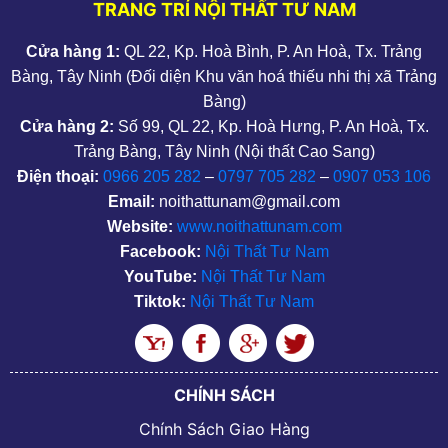
TRANG TRÍ NỘI THẤT TƯ NAM
Cửa hàng 1:
QL 22, Kp. Hoà Bình, P. An Hoà, Tx. Trảng
Bàng, Tây Ninh (Đối diện Khu văn hoá thiếu nhi thị xã Trảng
Bàng)
Cửa hàng 2:
Số 99, QL 22, Kp. Hoà Hưng, P. An Hoà, Tx.
Trảng Bàng, Tây Ninh (Nội thất Cao Sang)
Điện thoại:
0966 205 282
–
0797 705 282
–
0907 053 106
Email:
noithattunam@gmail.com
Website:
www.noithattunam.com
Facebook:
Nội Thất Tư Nam
YouTube:
Nội Thất Tư Nam
Tiktok:
Nội Thất Tư Nam
CHÍNH SÁCH
Chính Sách Giao Hàng