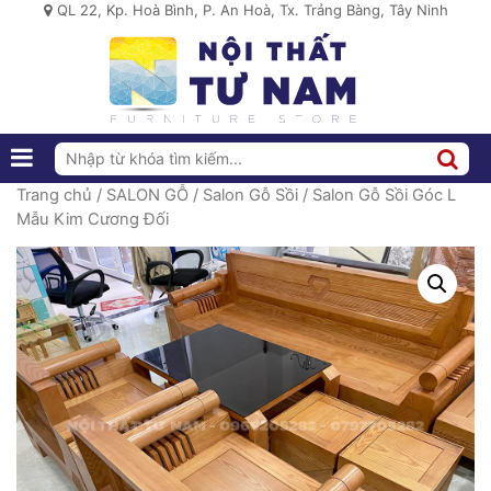
QL 22, Kp. Hoà Bình, P. An Hoà, Tx. Trảng Bàng, Tây Ninh
Trang chủ
/
SALON GỖ
/
Salon Gỗ Sồi
/ Salon Gỗ Sồi Góc L
Mẫu Kim Cương Đối