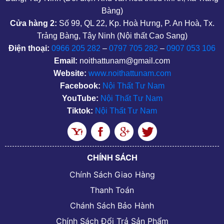
Bàng)
Cửa hàng 2:
Số 99, QL 22, Kp. Hoà Hưng, P. An Hoà, Tx.
Trảng Bàng, Tây Ninh (Nội thất Cao Sang)
Điện thoại:
0966 205 282
–
0797 705 282
–
0907 053 106
Email:
noithattunam@gmail.com
Website:
www.noithattunam.com
Facebook:
Nội Thất Tư Nam
YouTube:
Nội Thất Tư Nam
Tiktok:
Nội Thất Tư Nam
CHÍNH SÁCH
Chính Sách Giao Hàng
Thanh Toán
Chánh Sách Bảo Hành
Chính Sách Đổi Trả Sản Phẩm