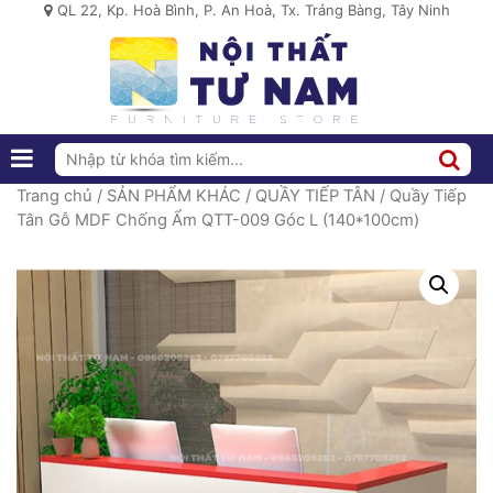
QL 22, Kp. Hoà Bình, P. An Hoà, Tx. Trảng Bàng, Tây Ninh
Trang chủ
/
SẢN PHẨM KHÁC
/
QUẦY TIẾP TÂN
/ Quầy Tiếp
Tân Gỗ MDF Chống Ẩm QTT-009 Góc L (140*100cm)