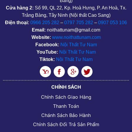
Bàng)
Cửa hàng 2:
Số 99, QL 22, Kp. Hoà Hưng, P. An Hoà, Tx.
Trảng Bàng, Tây Ninh (Nội thất Cao Sang)
Điện thoại:
0966 205 282
–
0797 705 282
–
0907 053 106
Email:
noithattunam@gmail.com
Website:
www.noithattunam.com
Facebook:
Nội Thất Tư Nam
YouTube:
Nội Thất Tư Nam
Tiktok:
Nội Thất Tư Nam
CHÍNH SÁCH
Chính Sách Giao Hàng
Thanh Toán
Chánh Sách Bảo Hành
Chính Sách Đổi Trả Sản Phẩm