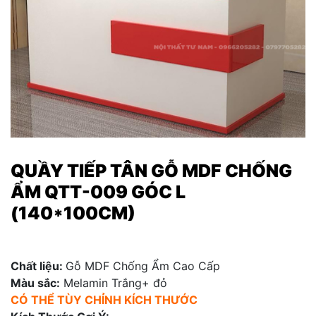
QUẦY TIẾP TÂN GỖ MDF CHỐNG
ẨM QTT-009 GÓC L
(140*100CM)
Chất liệu:
Gỗ MDF Chống Ẩm Cao Cấp
Màu sắc:
Melamin Trắng+ đỏ
CÓ THỂ TÙY CHỈNH KÍCH THƯỚC