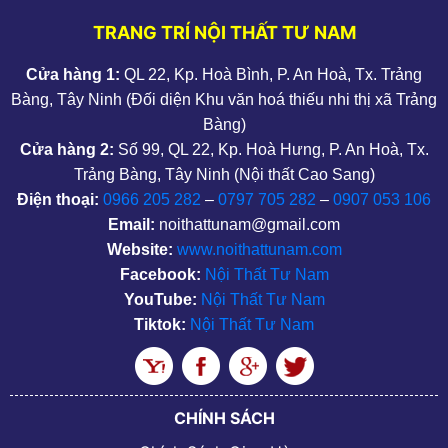
TRANG TRÍ NỘI THẤT TƯ NAM
Cửa hàng 1:
QL 22, Kp. Hoà Bình, P. An Hoà, Tx. Trảng
Bàng, Tây Ninh (Đối diện Khu văn hoá thiếu nhi thị xã Trảng
Bàng)
Cửa hàng 2:
Số 99, QL 22, Kp. Hoà Hưng, P. An Hoà, Tx.
Trảng Bàng, Tây Ninh (Nội thất Cao Sang)
Điện thoại:
0966 205 282
–
0797 705 282
–
0907 053 106
Email:
noithattunam@gmail.com
Website:
www.noithattunam.com
Facebook:
Nội Thất Tư Nam
YouTube:
Nội Thất Tư Nam
Tiktok:
Nội Thất Tư Nam
CHÍNH SÁCH