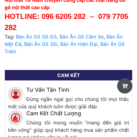
Nội thất Tư Nam chuyên cung cấp các mặt hàng đồ
gỗ nội thất cao cấp
HOTLINE:
096 6205 282
–
079 7705
282
Tag:
Bàn Ăn Gỗ Gõ Đỏ
,
Bàn Ăn Gỗ Căm Xe
,
Bàn Ăn
Mặt Đá
,
Bàn Ăn Gỗ Sồi
,
Bàn Ăn Hiện Đại
,
Bàn Ăn Gỗ
Tràm
CAM KẾT
Tư Vấn Tận Tình
Đừng ngần ngại gọi cho chúng tôi mọi thắc
mắt của quý khách luôn được giải đáp
Cam Kết Chất Lượng
Chúng tôi mong muốn “mang đến giá trị
bền vững” giúp quý khách hàng mua sản phẩm chất