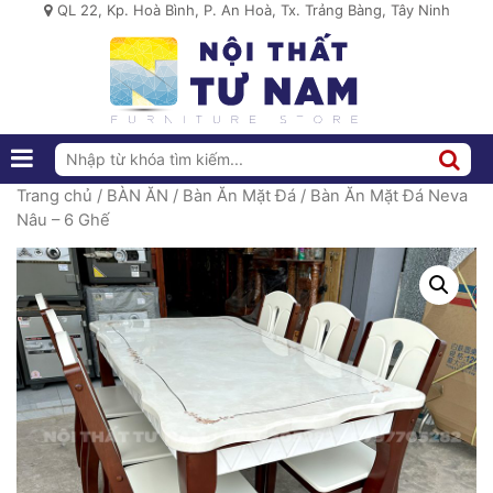
QL 22, Kp. Hoà Bình, P. An Hoà, Tx. Trảng Bàng, Tây Ninh
Trang chủ
/
BÀN ĂN
/
Bàn Ăn Mặt Đá
/ Bàn Ăn Mặt Đá Neva
Nâu – 6 Ghế