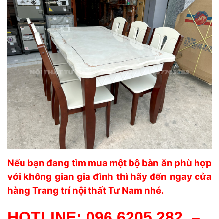
Nếu bạn đang tìm mua một bộ bàn ăn phù hợp
với không gian gia đình thì hãy đến ngay cửa
hàng Trang trí nội thất Tư Nam nhé.
HOTLINE:
096 6205 282
–