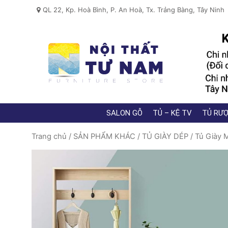
QL 22, Kp. Hoà Bình, P. An Hoà, Tx. Trảng Bàng, Tây Ninh
SALON GỖ
TỦ – KỆ TV
TỦ RƯỢ
Trang chủ
/
SẢN PHẨM KHÁC
/
TỦ GIÀY DÉP
/
Tủ Giày 