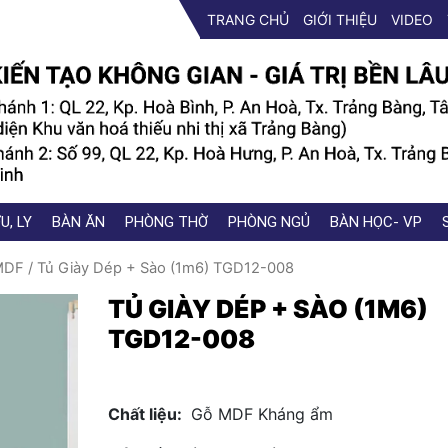
TRANG CHỦ
GIỚI THIỆU
VIDEO
U, LY
BÀN ĂN
PHÒNG THỜ
PHÒNG NGỦ
BÀN HỌC- VP
MDF
/ Tủ Giày Dép + Sào (1m6) TGD12-008
TỦ GIÀY DÉP + SÀO (1M6)
TGD12-008
Chất liệu:
Gỗ MDF Kháng ẩm