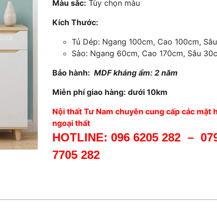
Màu sắc:
Tùy chọn màu
Kích Thước:
Tủ Dép: Ngang 100cm, Cao 100cm, Sâu
Sào:
Ngang 60cm, Cao 170cm, Sâu 3
0
Bảo hành:
MDF kháng ẩm: 2 năm
Miễn phí giao hàng: dưới 10km
Nội thất Tư Nam chuyên cung cấp các mặt h
ngoại thất
HOTLINE:
096 6205 282
–
07
7705 282