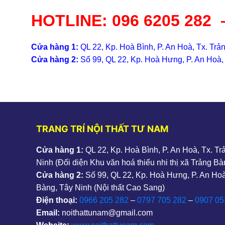
HOTLINE:
096 6205 282
Cửa hàng 1:
QL 22, Kp. Hoà Bình, P. An Hoà, Tx. Trản
Cửa hàng 2:
Số 99, QL 22, Kp. Hoà Hưng, P. An Hoà, 
TRANG TRÍ NỘI THẤT TƯ NAM
Cửa hàng 1:
QL 22, Kp. Hoà Bình, P. An Hoà, Tx. T
Ninh (Đối diện Khu văn hoá thiếu nhi thị xã Trảng Bà
Cửa hàng 2:
Số 99, QL 22, Kp. Hoà Hưng, P. An Hoà
Bàng, Tây Ninh (Nội thất Cao Sang)
Điện thoại:
0966 205 282
–
0797 705 282
–
0907 05
Email:
noithattunam@gmail.com