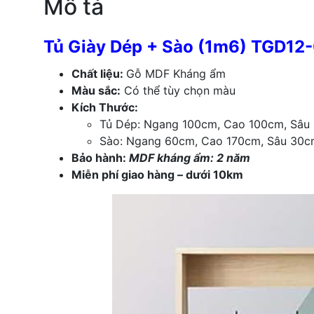
Mô tả
Tủ Giày Dép + Sào (1m6) TGD12
Chất liệu:
Gỗ MDF Kháng ẩm
Màu sắc:
Có thể tùy chọn màu
Kích Thước:
Tủ Dép: Ngang 100cm, Cao 100cm, Sâu
Sào:
Ngang 60cm, Cao 170cm, Sâu 3
0c
Bảo hành:
MDF kháng ẩm: 2 năm
Miễn phí giao hàng – dưới 10km