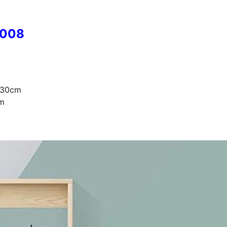
-008
 3
0cm
m