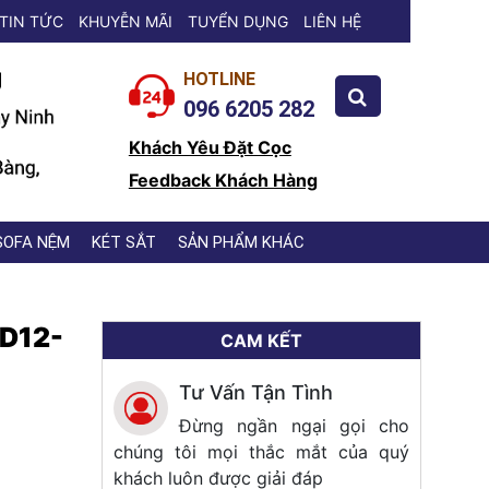
TIN TỨC
KHUYỄN MÃI
TUYỂN DỤNG
LIÊN HỆ
HOTLINE
096 6205 282
Khách Yêu Đặt Cọc
Feedback Khách Hàng
SOFA NỆM
KÉT SẮT
SẢN PHẨM KHÁC
GD12-
CAM KẾT
Tư Vấn Tận Tình
Đừng ngần ngại gọi cho
chúng tôi mọi thắc mắt của quý
khách luôn được giải đáp