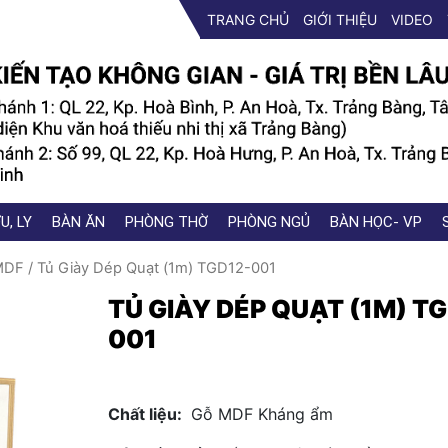
TRANG CHỦ
GIỚI THIỆU
VIDEO
U, LY
BÀN ĂN
PHÒNG THỜ
PHÒNG NGỦ
BÀN HỌC- VP
MDF
/ Tủ Giày Dép Quạt (1m) TGD12-001
TỦ GIÀY DÉP QUẠT (1M) T
001
Chất liệu:
Gỗ MDF Kháng ẩm