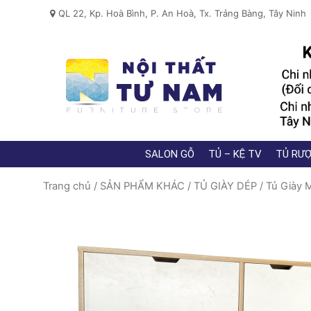
QL 22, Kp. Hoà Bình, P. An Hoà, Tx. Trảng Bàng, Tây Ninh
SALON GỖ
TỦ – KỆ TV
TỦ RƯỢ
Trang chủ
/
SẢN PHẨM KHÁC
/
TỦ GIÀY DÉP
/
Tủ Giày 