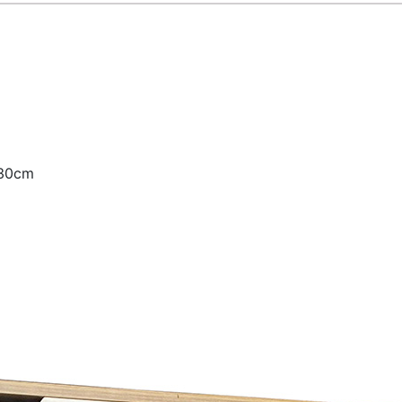
3
0cm