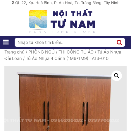
QL 22, Kp. Hoà Bình, P. An Hoà, Tx. Trảng Bàng, Tây Ninh
Trang chủ
/
PHÒNG NGỦ
/
THI CÔNG TỦ ÁO
/
Tủ Áo Nhựa
Đài Loan
/ Tủ Áo Nhựa 4 Cánh (1M6*1M9) TA13-010