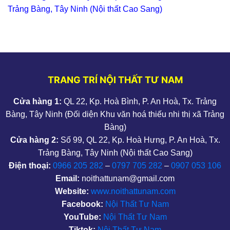
Trảng Bàng, Tây Ninh (Nội thất Cao Sang)
TRANG TRÍ NỘI THẤT TƯ NAM
Cửa hàng 1:
QL 22, Kp. Hoà Bình, P. An Hoà, Tx. Trảng
Bàng, Tây Ninh (Đối diện Khu văn hoá thiếu nhi thị xã Trảng
Bàng)
Cửa hàng 2:
Số 99, QL 22, Kp. Hoà Hưng, P. An Hoà, Tx.
Trảng Bàng, Tây Ninh (Nội thất Cao Sang)
Điện thoại:
0966 205 282
–
0797 705 282
–
0907 053 106
Email:
noithattunam@gmail.com
Website:
www.noithattunam.com
Facebook:
Nội Thất Tư Nam
YouTube:
Nội Thất Tư Nam
Tiktok:
Nội Thất Tư Nam