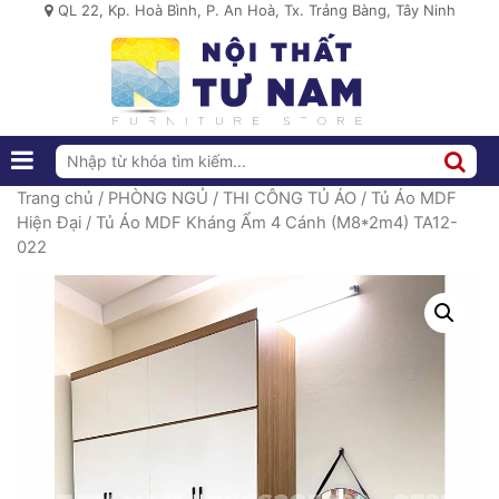
QL 22, Kp. Hoà Bình, P. An Hoà, Tx. Trảng Bàng, Tây Ninh
Trang chủ
/
PHÒNG NGỦ
/
THI CÔNG TỦ ÁO
/
Tủ Áo MDF
Hiện Đại
/ Tủ Áo MDF Kháng Ẩm 4 Cánh (M8*2m4) TA12-
022