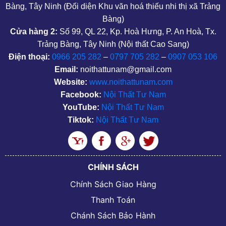
Bàng, Tây Ninh (Đối diện Khu văn hoá thiếu nhi thị xã Trảng
Bàng)
Cửa hàng 2:
Số 99, QL 22, Kp. Hoà Hưng, P. An Hoà, Tx.
Trảng Bàng, Tây Ninh (Nội thất Cao Sang)
Điện thoại:
0966 205 282
–
0797 705 282
–
0907 053 106
Email:
noithattunam@gmail.com
Website:
www.noithattunam.com
Facebook:
Nội Thất Tư Nam
YouTube:
Nội Thất Tư Nam
Tiktok:
Nội Thất Tư Nam
CHÍNH SÁCH
Chính Sách Giao Hàng
Thanh Toán
Chánh Sách Bảo Hành