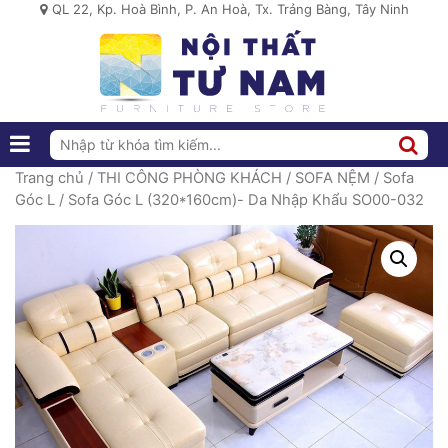
QL 22, Kp. Hoà Bình, P. An Hoà, Tx. Trảng Bàng, Tây Ninh
Trang chủ
/
THI CÔNG PHÒNG KHÁCH
/
SOFA NỆM
/
Sofa
Góc L
/ Sofa Góc L (320*160cm)- Da Nhập Khẩu SO00-032