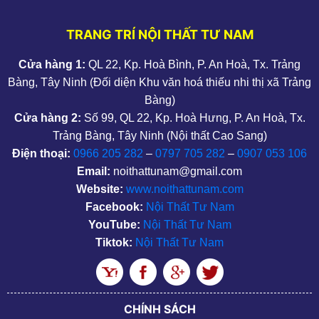
TRANG TRÍ NỘI THẤT TƯ NAM
Cửa hàng 1:
QL 22, Kp. Hoà Bình, P. An Hoà, Tx. Trảng
Bàng, Tây Ninh (Đối diện Khu văn hoá thiếu nhi thị xã Trảng
Bàng)
Cửa hàng 2:
Số 99, QL 22, Kp. Hoà Hưng, P. An Hoà, Tx.
Trảng Bàng, Tây Ninh (Nội thất Cao Sang)
Điện thoại:
0966 205 282
–
0797 705 282
–
0907 053 106
Email:
noithattunam@gmail.com
Website:
www.noithattunam.com
Facebook:
Nội Thất Tư Nam
YouTube:
Nội Thất Tư Nam
Tiktok:
Nội Thất Tư Nam
CHÍNH SÁCH