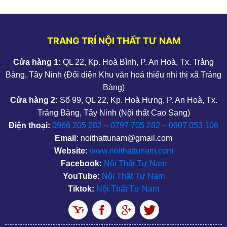
TRANG TRÍ NỘI THẤT TƯ NAM
Cửa hàng 1:
QL 22, Kp. Hoà Bình, P. An Hoà, Tx. Trảng
Bàng, Tây Ninh (Đối diện Khu văn hoá thiếu nhi thị xã Trảng
Bàng)
Cửa hàng 2:
Số 99, QL 22, Kp. Hoà Hưng, P. An Hoà, Tx.
Trảng Bàng, Tây Ninh (Nội thất Cao Sang)
Điện thoại:
0966 205 282
–
0797 705 282
–
0907 053 106
Email:
noithattunam@gmail.com
Website:
www.noithattunam.com
Facebook:
Nội Thất Tư Nam
YouTube:
Nội Thất Tư Nam
Tiktok:
Nội Thất Tư Nam