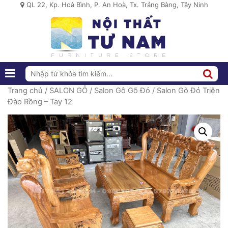
QL 22, Kp. Hoà Bình, P. An Hoà, Tx. Trảng Bàng, Tây Ninh
Trang chủ
/
SALON GỖ
/
Salon Gỗ Gõ Đỏ
/ Salon Gõ Đỏ Triện
Đào Rồng – Tay 12