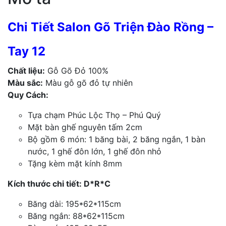
Chi Tiết Salon Gõ Triện Đào Rồng –
Tay 12
Chất liệu:
Gỗ Gõ Đỏ 100%
Màu sắc:
Màu gỗ gõ đỏ tự nhiên
Quy Cách:
Tựa chạm Phúc Lộc Thọ – Phú Quý
Mặt bàn ghế nguyên tấm 2cm
Bộ gồm 6 món: 1 băng bài, 2 băng ngắn, 1 bàn
nước, 1 ghế đôn lớn, 1 ghế đôn nhỏ
Tặng kèm mặt kính 8mm
Kích thước chi tiết: D*R*C
Băng dài: 195*62*115cm
Băng ngắn: 88*62*115cm