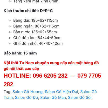
Tặng kèm mặt kính 8mm
Kích thước chi tiết: D*R*C
Băng dài: 195*62*115cm
Băng ngắn: 88*62*115cm
Bàn nước:135*62*55cm
Ghế đôn lớn: 54*44*50cm
Ghế đôn nhỏ: 40*40*40cm
Bảo hành: 15 năm
Nội thất Tư Nam chuyên cung cấp các mặt hàng đồ
gỗ nội thất cao cấp
HOTLINE:
096 6205 282
–
079 7705
282
Tag:
Salon Gỗ Hương
,
Salon Gỗ Hiện Đại
,
Salon Gỗ
Tràm
,
Salon Gõ Đỏ
,
Salon Gỗ Mun
,
Salon Gỗ Sồi