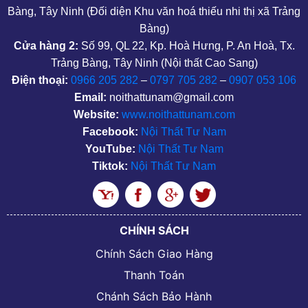
Bàng, Tây Ninh (Đối diện Khu văn hoá thiếu nhi thị xã Trảng
Bàng)
Cửa hàng 2:
Số 99, QL 22, Kp. Hoà Hưng, P. An Hoà, Tx.
Trảng Bàng, Tây Ninh (Nội thất Cao Sang)
Điện thoại:
0966 205 282
–
0797 705 282
–
0907 053 106
Email:
noithattunam@gmail.com
Website:
www.noithattunam.com
Facebook:
Nội Thất Tư Nam
YouTube:
Nội Thất Tư Nam
Tiktok:
Nội Thất Tư Nam
CHÍNH SÁCH
Chính Sách Giao Hàng
Thanh Toán
Chánh Sách Bảo Hành