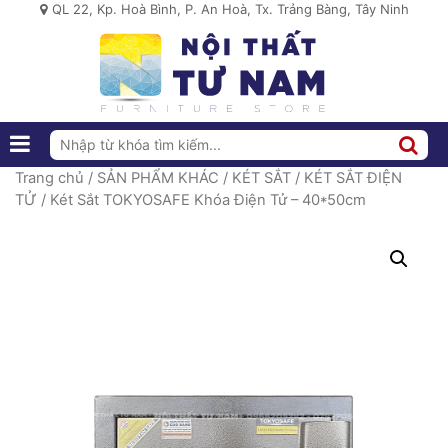
QL 22, Kp. Hoà Bình, P. An Hoà, Tx. Trảng Bàng, Tây Ninh
Trang chủ
/
SẢN PHẨM KHÁC
/
KÉT SẮT
/
KÉT SẮT ĐIỆN
TỬ
/ Két Sắt TOKYOSAFE Khóa Điện Tử – 40*50cm