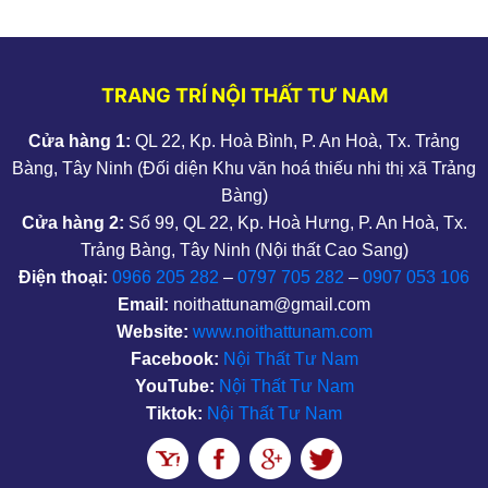
TRANG TRÍ NỘI THẤT TƯ NAM
Cửa hàng 1:
QL 22, Kp. Hoà Bình, P. An Hoà, Tx. Trảng
Bàng, Tây Ninh (Đối diện Khu văn hoá thiếu nhi thị xã Trảng
Bàng)
Cửa hàng 2:
Số 99, QL 22, Kp. Hoà Hưng, P. An Hoà, Tx.
Trảng Bàng, Tây Ninh (Nội thất Cao Sang)
Điện thoại:
0966 205 282
–
0797 705 282
–
0907 053 106
Email:
noithattunam@gmail.com
Website:
www.noithattunam.com
Facebook:
Nội Thất Tư Nam
YouTube:
Nội Thất Tư Nam
Tiktok:
Nội Thất Tư Nam