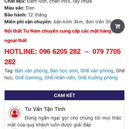
Chất liệu:
Đệm lưới, chân inox, tay nhựa
Màu sắc:
Đen
Bảo hành:
12 tháng
Miễn phí vận chuyển:
bán kính 3km, đơn trên 3tr
Nội thất Tư Nam chuyên cung cấp các mặt hàng nội,
ngoại thất
HOTLINE:
096 6205 282
–
079 7705
282
Tag:
Bàn văn phòng
,
Bàn học sinh
,
Ghế văn phòng
, Ghế
học,
Ghế Gaming
,
Ghế nhân viên
,
Ghế trưởng phòng
CAM KẾT
Tư Vấn Tận Tình
Đừng ngần ngại gọi cho chúng tôi mọi thắc
mắt của quý khách luôn được giải đáp