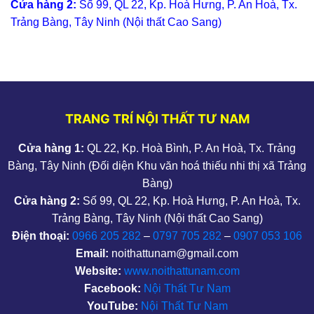
Cửa hàng 2:
Số 99, QL 22, Kp. Hoà Hưng, P. An Hoà, Tx.
Trảng Bàng, Tây Ninh (Nội thất Cao Sang)
TRANG TRÍ NỘI THẤT TƯ NAM
Cửa hàng 1:
QL 22, Kp. Hoà Bình, P. An Hoà, Tx. Trảng
Bàng, Tây Ninh (Đối diện Khu văn hoá thiếu nhi thị xã Trảng
Bàng)
Cửa hàng 2:
Số 99, QL 22, Kp. Hoà Hưng, P. An Hoà, Tx.
Trảng Bàng, Tây Ninh (Nội thất Cao Sang)
Điện thoại:
0966 205 282
–
0797 705 282
–
0907 053 106
Email:
noithattunam@gmail.com
Website:
www.noithattunam.com
Facebook:
Nội Thất Tư Nam
YouTube:
Nội Thất Tư Nam