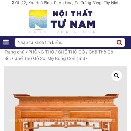
QL 22, Kp. Hoà Bình, P. An Hoà, Tx. Trảng Bàng, Tây Ninh
Trang chủ
/
PHÒNG THỜ
/
GHẾ THỜ GỖ
/
Ghế Thờ Gỗ
Sồi
/ Ghế Thờ Gỗ Sồi Mẹ Bòng Con 1m37