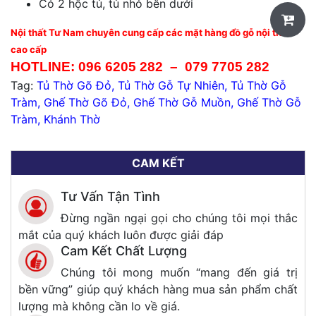
Có 2 hộc tủ, tủ nhỏ bên dưới
Nội thất Tư Nam chuyên cung cấp các mặt hàng đồ gỗ nội thất
cao cấp
HOTLINE:
096 6205 282
–
079 7705 282
Tag:
Tủ Thờ Gõ Đỏ
,
Tủ Thờ Gỗ Tự Nhiên
,
Tủ Thờ Gỗ
Tràm
,
Ghế Thờ Gõ Đỏ
,
Ghế Thờ Gỗ Muồn
,
Ghế Thờ Gỗ
Tràm
,
Khánh Thờ
CAM KẾT
Tư Vấn Tận Tình
Đừng ngần ngại gọi cho chúng tôi mọi thắc
mắt của quý khách luôn được giải đáp
Cam Kết Chất Lượng
Chúng tôi mong muốn “mang đến giá trị
bền vững” giúp quý khách hàng mua sản phẩm chất
lượng mà không cần lo về giá.