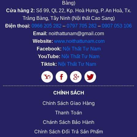
Bàng)
Cửa hàng 2:
Số 99, QL 22, Kp. Hoà Hưng, P. An Hoà, Tx.
Trảng Bàng, Tây Ninh (Nội thất Cao Sang)
Điện thoại:
0966 205 282
–
0797 705 282
–
0907 053 106
Email:
noithattunam@gmail.com
Website:
www.noithattunam.com
Facebook:
Nội Thất Tư Nam
YouTube:
Nội Thất Tư Nam
Tiktok:
Nội Thất Tư Nam
CHÍNH SÁCH
Chính Sách Giao Hàng
Thanh Toán
Chánh Sách Bảo Hành
Chính Sách Đổi Trả Sản Phẩm