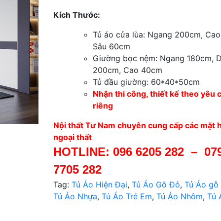
Kích Thước:
Tủ áo cửa lùa:
Ngang 200cm, Cao
Sâu 60cm
Giường bọc nệm:
Ngang 180cm, D
200cm, Cao 40cm
Tủ đầu giường: 60*40*50cm
Nhận thi công, thiết kế theo yêu 
riêng
Nội thất Tư Nam chuyên cung cấp các mặt h
ngoại thất
HOTLINE:
096 6205 282
–
07
7705 282
Tag:
Tủ Áo Hiện Đại
,
Tủ Áo Gõ Đỏ
,
Tủ Áo gỗ
Tủ Áo Nhựa
,
Tủ Áo Trẻ Em
,
Tủ Áo Nhôm
,
Tủ 