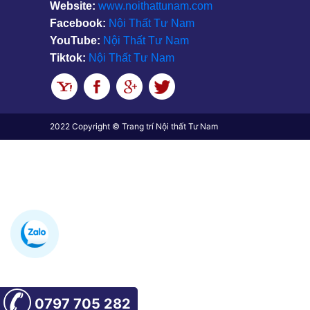
Website:
www.noithattunam.com
Facebook:
Nội Thất Tư Nam
YouTube:
Nội Thất Tư Nam
Tiktok:
Nội Thất Tư Nam
2022 Copyright © Trang trí Nội thất Tư Nam
0797 705 282