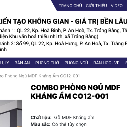
TRANG CHỦ
GIỚI THIỆU
VIDEO
U, LY
BÀN ĂN
PHÒNG THỜ
PHÒNG NGỦ
BÀN HỌC- VP
bo Phòng Ngủ MDF Kháng Ẩm CO12-001
COMBO PHÒNG NGỦ MDF
KHÁNG ẨM CO12-001
Chất liệu:
Gỗ MDF Kháng ẩm
Màu sắc:
Có thể tùy chọn