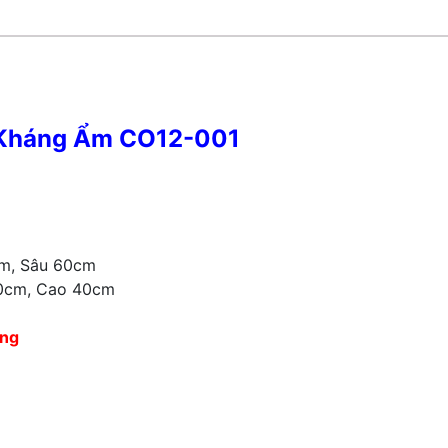
 Kháng Ẩm CO12-001
m, Sâu 60cm
0cm, Cao 40cm
êng