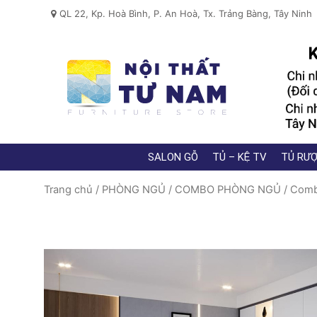
QL 22, Kp. Hoà Bình, P. An Hoà, Tx. Trảng Bàng, Tây Ninh
SALON GỖ
TỦ – KỆ TV
TỦ RƯỢ
Trang chủ
/
PHÒNG NGỦ
/
COMBO PHÒNG NGỦ
/ Com