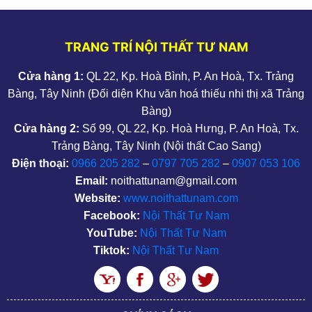
TRANG TRÍ NỘI THẤT TƯ NAM
Cửa hàng 1:
QL 22, Kp. Hoà Bình, P. An Hoà, Tx. Trảng
Bàng, Tây Ninh (Đối diện Khu văn hoá thiếu nhi thị xã Trảng
Bàng)
Cửa hàng 2:
Số 99, QL 22, Kp. Hoà Hưng, P. An Hoà, Tx.
Trảng Bàng, Tây Ninh (Nội thất Cao Sang)
Điện thoại:
0966 205 282
–
0797 705 282
–
0907 053 106
Email:
noithattunam@gmail.com
Website:
www.noithattunam.com
Facebook:
Nội Thất Tư Nam
YouTube:
Nội Thất Tư Nam
Tiktok:
Nội Thất Tư Nam