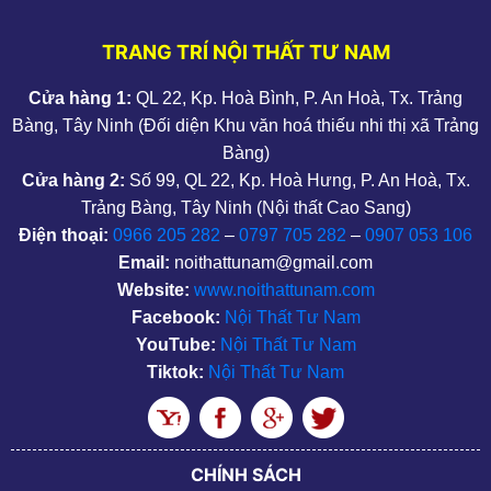
TRANG TRÍ NỘI THẤT TƯ NAM
Cửa hàng 1:
QL 22, Kp. Hoà Bình, P. An Hoà, Tx. Trảng
Bàng, Tây Ninh (Đối diện Khu văn hoá thiếu nhi thị xã Trảng
Bàng)
Cửa hàng 2:
Số 99, QL 22, Kp. Hoà Hưng, P. An Hoà, Tx.
Trảng Bàng, Tây Ninh (Nội thất Cao Sang)
Điện thoại:
0966 205 282
–
0797 705 282
–
0907 053 106
Email:
noithattunam@gmail.com
Website:
www.noithattunam.com
Facebook:
Nội Thất Tư Nam
YouTube:
Nội Thất Tư Nam
Tiktok:
Nội Thất Tư Nam
CHÍNH SÁCH