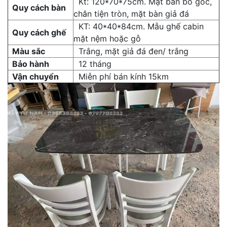
Kt: 120*70*75cm. Mặt bàn bo góc,
Quy cách bàn
chân tiện tròn, mặt bàn giả đá
KT: 40*40*84cm. Mẫu ghế cabin
Quy cách ghế
mặt nệm hoặc gỗ
Màu sắc
Trắng, mặt giả đá đen/ trắng
Bảo hành
12 tháng
Vận chuyển
Miễn phí bán kính 15km