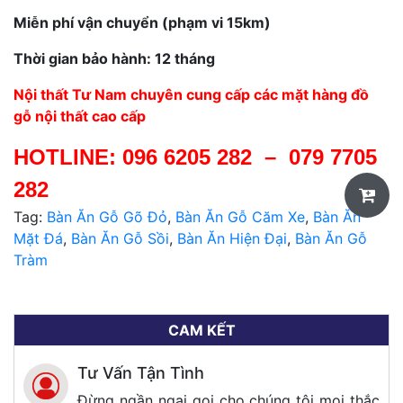
Miễn phí vận chuyển (phạm vi 15km)
Thời gian bảo hành: 12 tháng
Nội thất Tư Nam chuyên cung cấp các mặt hàng đồ
gỗ nội thất cao cấp
HOTLINE:
096 6205 282
–
079 7705
282
Tag:
Bàn Ăn Gỗ Gõ Đỏ
,
Bàn Ăn Gỗ Căm Xe
,
Bàn Ăn
Mặt Đá
,
Bàn Ăn Gỗ Sồi
,
Bàn Ăn Hiện Đại
,
Bàn Ăn Gỗ
Tràm
CAM KẾT
Tư Vấn Tận Tình
Đừng ngần ngại gọi cho chúng tôi mọi thắc