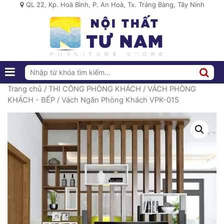
QL 22, Kp. Hoà Bình, P. An Hoà, Tx. Trảng Bàng, Tây Ninh
Trang chủ
/
THI CÔNG PHÒNG KHÁCH
/
VÁCH PHÒNG
KHÁCH - BẾP
/ Vách Ngăn Phòng Khách VPK-015