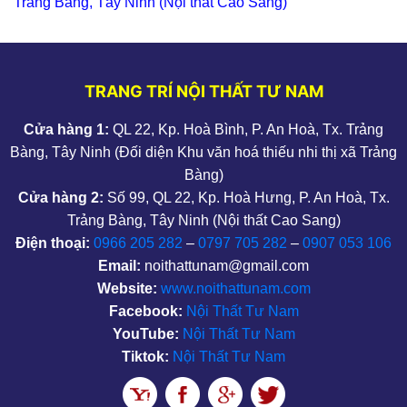
Trảng Bàng, Tây Ninh (Nội thất Cao Sang)
TRANG TRÍ NỘI THẤT TƯ NAM
Cửa hàng 1:
QL 22, Kp. Hoà Bình, P. An Hoà, Tx. Trảng
Bàng, Tây Ninh (Đối diện Khu văn hoá thiếu nhi thị xã Trảng
Bàng)
Cửa hàng 2:
Số 99, QL 22, Kp. Hoà Hưng, P. An Hoà, Tx.
Trảng Bàng, Tây Ninh (Nội thất Cao Sang)
Điện thoại:
0966 205 282
–
0797 705 282
–
0907 053 106
Email:
noithattunam@gmail.com
Website:
www.noithattunam.com
Facebook:
Nội Thất Tư Nam
YouTube:
Nội Thất Tư Nam
Tiktok:
Nội Thất Tư Nam