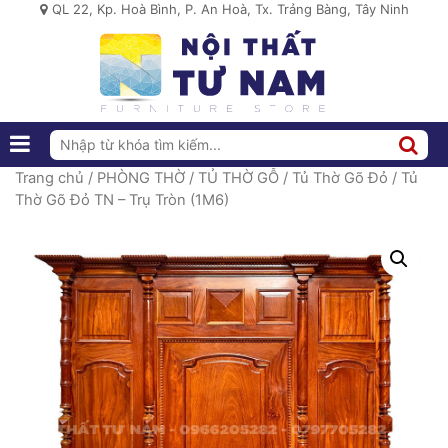
QL 22, Kp. Hoà Bình, P. An Hoà, Tx. Trảng Bàng, Tây Ninh
Trang chủ
/
PHÒNG THỜ
/
TỦ THỜ GỖ
/
Tủ Thờ Gõ Đỏ
/ Tủ
Thờ Gõ Đỏ TN – Trụ Tròn (1M6)