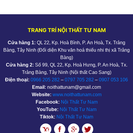
TRANG TRÍ NỘI THẤT TƯ NAM
Cửa hàng 1:
QL 22, Kp. Hoà Bình, P. An Hoà, Tx. Trảng
Bàng, Tây Ninh (Đối diện Khu văn hoá thiếu nhi thị xã Trảng
Bàng)
Cửa hàng 2:
Số 99, QL 22, Kp. Hoà Hưng, P. An Hoà, Tx.
Trảng Bàng, Tây Ninh (Nội thất Cao Sang)
Điện thoại:
0966 205 282
–
0797 705 282
–
0907 053 106
Email:
noithattunam@gmail.com
Website:
www.noithattunam.com
Facebook:
Nội Thất Tư Nam
YouTube:
Nội Thất Tư Nam
Tiktok:
Nội Thất Tư Nam