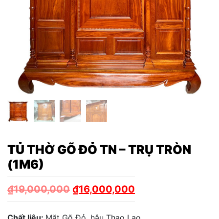
TỦ THỜ GÕ ĐỎ TN – TRỤ TRÒN
(1M6)
₫
19,000,000
₫
16,000,000
Chất liệu:
Mặt Gõ Đỏ, hậu Thao Lao