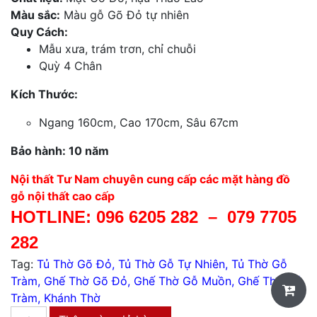
Màu sắc:
Màu gỗ Gõ Đỏ tự nhiên
Quy Cách:
Mẫu xưa, trám trơn, chỉ chuỗi
Quỳ 4 Chân
Kích Thước:
Ngang 160cm, Cao 170cm, Sâu 67cm
Bảo hành: 10 năm
Nội thất Tư Nam chuyên cung cấp các mặt hàng đồ
gỗ nội thất cao cấp
HOTLINE:
096 6205 282
–
079 7705
282
Tag:
Tủ Thờ Gõ Đỏ
,
Tủ Thờ Gỗ Tự Nhiên
,
Tủ Thờ Gỗ
Tràm
,
Ghế Thờ Gõ Đỏ
,
Ghế Thờ Gỗ Muồn
,
Ghế Thờ Gỗ
Tràm
,
Khánh Thờ
Tủ