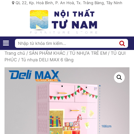
QL 22, Kp. Hoà Bình, P. An Hoà, Tx. Trảng Bàng, Tây Ninh
Trang chủ
/
SẢN PHẨM KHÁC
/
TỦ NHỰA TRẺ EM
/
TỦ QUI
PHÚC
/ Tủ nhựa DELI MAX 6 tầng