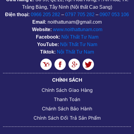
Trảng Bàng, Tây Ninh (Nội thất Cao Sang)
Điện thoại:
0966 205 282
–
0797 705 282
–
0907 053 106
Email:
noithattunam@gmail.com
Website:
www.noithattunam.com
Facebook:
Nội Thất Tư Nam
YouTube:
Nội Thất Tư Nam
Tiktok:
Nội Thất Tư Nam
CHÍNH SÁCH
Chính Sách Giao Hàng
Thanh Toán
Chánh Sách Bảo Hành
Chính Sách Đổi Trả Sản Phẩm