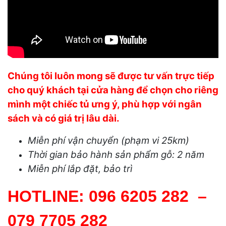
Chúng tôi luôn mong sẽ được tư vấn trực tiếp
cho quý khách tại cửa hàng để chọn cho riêng
mình một chiếc tủ ưng ý, phù hợp với ngân
sách và có giá trị lâu dài.
Miễn phí vận chuyển (phạm vi 25km)
Thời gian bảo hành sản phẩm gỗ: 2 năm
Miễn phí lắp đặt, bảo trì
HOTLINE:
096 6205 282
–
079 7705 282