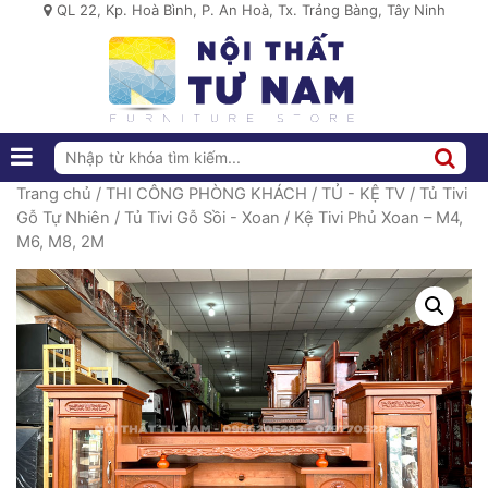
QL 22, Kp. Hoà Bình, P. An Hoà, Tx. Trảng Bàng, Tây Ninh
Trang chủ
/
THI CÔNG PHÒNG KHÁCH
/
TỦ - KỆ TV
/
Tủ Tivi
Gỗ Tự Nhiên
/
Tủ Tivi Gỗ Sồi - Xoan
/ Kệ Tivi Phủ Xoan – M4,
M6, M8, 2M