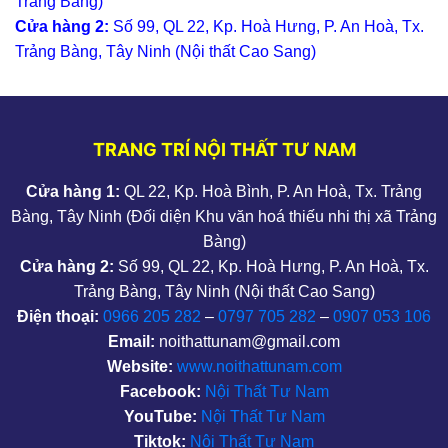
Trảng Bàng)
Cửa hàng 2:
Số 99, QL 22, Kp. Hoà Hưng, P. An Hoà, Tx.
Trảng Bàng, Tây Ninh (Nội thất Cao Sang)
TRANG TRÍ NỘI THẤT TƯ NAM
Cửa hàng 1:
QL 22, Kp. Hoà Bình, P. An Hoà, Tx. Trảng
Bàng, Tây Ninh (Đối diện Khu văn hoá thiếu nhi thị xã Trảng
Bàng)
Cửa hàng 2:
Số 99, QL 22, Kp. Hoà Hưng, P. An Hoà, Tx.
Trảng Bàng, Tây Ninh (Nội thất Cao Sang)
Điện thoại:
0966 205 282
–
0797 705 282
–
0907 053 106
Email:
noithattunam@gmail.com
Website:
www.noithattunam.com
Facebook:
Nội Thất Tư Nam
YouTube:
Nội Thất Tư Nam
Tiktok:
Nội Thất Tư Nam