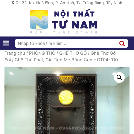
QL 22, Kp. Hoà Bình, P. An Hoà, Tx. Trảng Bàng, Tây Ninh
Trang chủ
/
PHÒNG THỜ
/
GHẾ THỜ GỖ
/
Ghế Thờ Gỗ
Sồi
/ Ghế Thờ Phật, Gia Tiên Mẹ Bòng Con – GT04-010