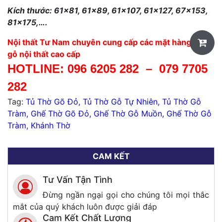
Kích thước: 61×81, 61×89, 61×107, 61×127, 67×153,
81×175,….
Nội thất Tư Nam chuyên cung cấp các mặt hàng đồ
gỗ nội thất cao cấp
HOTLINE:
096 6205 282
–
079 7705
282
Tag:
Tủ Thờ Gõ Đỏ
,
Tủ Thờ Gỗ Tự Nhiên
,
Tủ Thờ Gỗ
Tràm
,
Ghế Thờ Gõ Đỏ
,
Ghế Thờ Gỗ Muồn
,
Ghế Thờ Gỗ
Tràm
,
Khánh Thờ
CAM KẾT
Tư Vấn Tận Tình
Đừng ngần ngại gọi cho chúng tôi mọi thắc
mắt của quý khách luôn được giải đáp
Cam Kết Chất Lượng