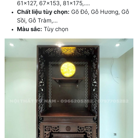
61×127, 67×153, 81×175,….
Chất liệu tùy chọn:
Gõ Đỏ, Gỗ Hương, Gỗ
Sồi, Gỗ Tràm,…
Màu sắc:
Tùy chọn