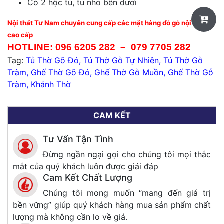
Có 2 hộc tủ, tủ nhỏ bên dưới
Nội thất Tư Nam chuyên cung cấp các mặt hàng đồ gỗ nội thất
cao cấp
HOTLINE:
096 6205 282
–
079 7705 282
Tag:
Tủ Thờ Gõ Đỏ
,
Tủ Thờ Gỗ Tự Nhiên
,
Tủ Thờ Gỗ
Tràm
,
Ghế Thờ Gõ Đỏ
,
Ghế Thờ Gỗ Muồn
,
Ghế Thờ Gỗ
Tràm
,
Khánh Thờ
CAM KẾT
Tư Vấn Tận Tình
Đừng ngần ngại gọi cho chúng tôi mọi thắc
mắt của quý khách luôn được giải đáp
Cam Kết Chất Lượng
Chúng tôi mong muốn “mang đến giá trị
bền vững” giúp quý khách hàng mua sản phẩm chất
lượng mà không cần lo về giá.