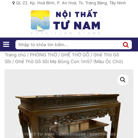
QL 22, Kp. Hoà Bình, P. An Hoà, Tx. Trảng Bàng, Tây Ninh
Trang chủ
/
PHÒNG THỜ
/
GHẾ THỜ GỖ
/
Ghế Thờ Gỗ
Sồi
/ Ghế Thờ Gỗ Sồi Mẹ Bòng Con 1m57 (Màu Óc Chó)