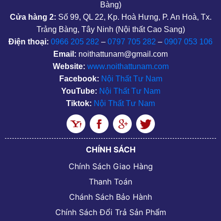
Bàng)
Cửa hàng 2:
Số 99, QL 22, Kp. Hoà Hưng, P. An Hoà, Tx.
Trảng Bàng, Tây Ninh (Nội thất Cao Sang)
Điện thoại:
0966 205 282
–
0797 705 282
–
0907 053 106
Email:
noithattunam@gmail.com
Website:
www.noithattunam.com
Facebook:
Nội Thất Tư Nam
YouTube:
Nội Thất Tư Nam
Tiktok:
Nội Thất Tư Nam
CHÍNH SÁCH
Chính Sách Giao Hàng
Thanh Toán
Chánh Sách Bảo Hành
Chính Sách Đổi Trả Sản Phẩm