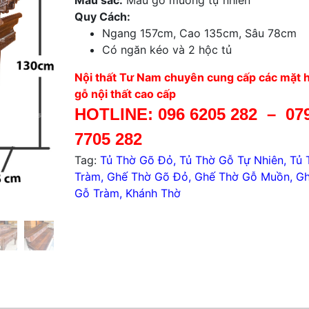
Quy Cách:
Ngang 157cm, Cao 135cm, Sâu 78cm
Có ngăn kéo và 2 hộc tủ
Nội thất Tư Nam chuyên cung cấp các mặt 
gỗ nội thất cao cấp
HOTLINE:
096 6205 282
–
07
7705 282
Tag:
Tủ Thờ Gõ Đỏ
,
Tủ Thờ Gỗ Tự Nhiên
,
Tủ 
Tràm
,
Ghế Thờ Gõ Đỏ
,
Ghế Thờ Gỗ Muồn
,
Gh
Gỗ Tràm
,
Khánh Thờ