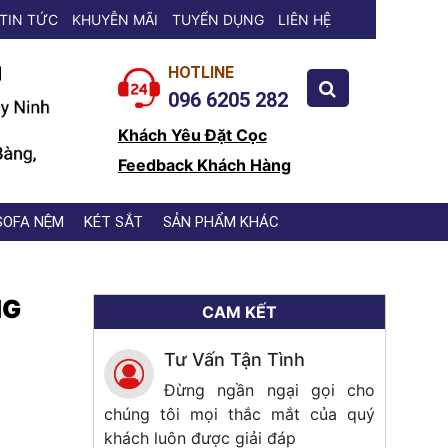
TIN TỨC
KHUYỄN MÃI
TUYỂN DỤNG
LIÊN HỆ
HOTLINE
096 6205 282
Khách Yêu Đặt Cọc
Feedback Khách Hàng
SOFA NỆM
KÉT SẮT
SẢN PHẨM KHÁC
NG
CAM KẾT
Tư Vấn Tận Tình
Đừng ngần ngại gọi cho
chúng tôi mọi thắc mắt của quý
khách luôn được giải đáp