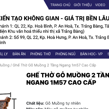
TRANG CHỦ
GIỚI THIỆU
VIDEO
U, LY
BÀN ĂN
PHÒNG THỜ
PHÒNG NGỦ
BÀN HỌC- VP
Muồng
/ Ghế Thờ Gỗ Muồng 2 Tầng Ngang 1m57 Cao Cấp
GHẾ THỜ GỖ MUỒNG 2 TẦ
NGANG 1M57 CAO CẤP
Chất liệu:
Gỗ Muồng tự nhiên
Màu sắc:
Màu gỗ muồng tự nhiên