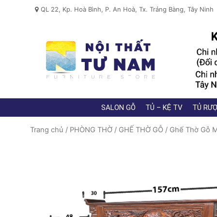
QL 22, Kp. Hoà Bình, P. An Hoà, Tx. Trảng Bàng, Tây Ninh
SALON GỖ
TỦ – KỆ TV
TỦ RƯỢ
Trang chủ
/
PHÒNG THỜ
/
GHẾ THỜ GỖ
/
Ghế Thờ Gỗ 