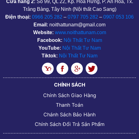
Cửa hàng 2:
Số 99, QL 22, Kp. Hoà Hưng, P. An Hoà, Tx.
Trảng Bàng, Tây Ninh (Nội thất Cao Sang)
Điện thoại:
0966 205 282
–
0797 705 282
–
0907 053 106
Email:
noithattunam@gmail.com
Website:
www.noithattunam.com
Facebook:
Nội Thất Tư Nam
YouTube:
Nội Thất Tư Nam
Tiktok:
Nội Thất Tư Nam
CHÍNH SÁCH
Chính Sách Giao Hàng
Thanh Toán
Chánh Sách Bảo Hành
Chính Sách Đổi Trả Sản Phẩm