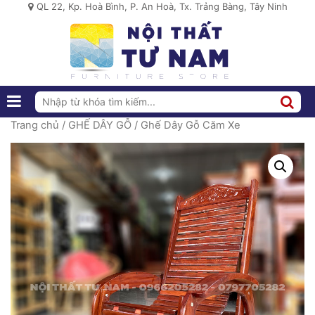
QL 22, Kp. Hoà Bình, P. An Hoà, Tx. Trảng Bàng, Tây Ninh
Trang chủ
/
GHẾ DÂY GỖ
/ Ghế Dây Gỗ Căm Xe