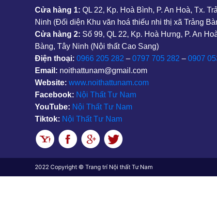
Cửa hàng 1:
QL 22, Kp. Hoà Bình, P. An Hoà, Tx. T
Ninh (Đối diện Khu văn hoá thiếu nhi thị xã Trảng Bà
Cửa hàng 2:
Số 99, QL 22, Kp. Hoà Hưng, P. An Hoà
Bàng, Tây Ninh (Nội thất Cao Sang)
Điện thoại:
0966 205 282
–
0797 705 282
–
0907 05
Email:
noithattunam@gmail.com
Website:
www.noithattunam.com
Facebook:
Nội Thất Tư Nam
YouTube:
Nội Thất Tư Nam
Tiktok:
Nội Thất Tư Nam
2022 Copyright © Trang trí Nội thất Tư Nam