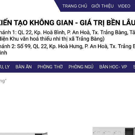
TRANG CHỦ
GIỚI THIỆU
VIDEO
U, LY
BÀN ĂN
PHÒNG THỜ
PHÒNG NGỦ
BÀN HỌC- VP
ng”