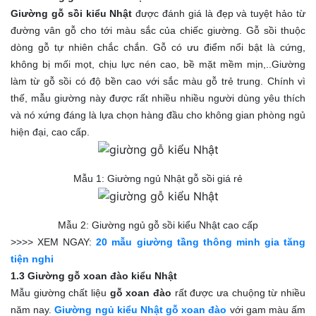
Giường gỗ sồi kiểu Nhật
được đánh giá là đẹp và tuyệt hảo từ
đường vân gỗ cho tới màu sắc của chiếc giường. Gỗ sồi thuộc
dòng gỗ tự nhiên chắc chắn. Gỗ có ưu điểm nổi bật là cứng,
không bị mối mọt, chịu lực nén cao, bề mặt mềm mịn,..Giường
làm từ gỗ sồi có độ bền cao với sắc màu gỗ trẻ trung. Chính vì
thế, mẫu giường này được rất nhiều nhiều người dùng yêu thích
và nó xứng đáng là lựa chọn hàng đầu cho không gian phòng ngủ
hiện đại, cao cấp.
Mẫu 1: Giường ngủ Nhật gỗ sồi giá rẻ
Mẫu 2: Giường ngủ gỗ sồi kiểu Nhật cao cấp
>>>> XEM NGAY:
20 mẫu giường tầng thông minh gia tăng
tiện nghi
1.3 Giường gỗ xoan đào kiểu Nhật
Mẫu giường chất liệu
gỗ xoan đào
rất được ưa chuộng từ nhiều
năm nay.
Giường ngủ kiểu Nhật gỗ xoan đào
với gam màu ấm