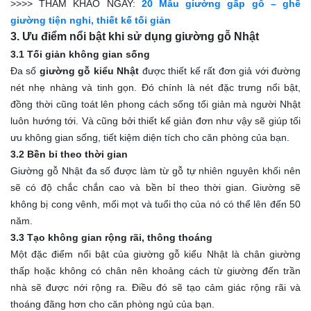
>>>> THAM KHẢO NGAY:
20 Mẫu giường gấp gỗ – ghế
giường tiện nghi, thiết kế tối giản
3. Ưu điểm nổi bật khi sử dụng giường gỗ Nhật
3.1 Tối giản không gian sống
Đa số
giường gỗ kiểu Nhật
được thiết kế rất đơn giả với đường
nét nhẹ nhàng và tinh gọn. Đó chính là nét đặc trưng nổi bật,
đồng thời cũng toát lên phong cách sống tối giản mà người Nhật
luôn hướng tới. Và cũng bởi thiết kế giản đơn như vậy sẽ giúp tối
ưu không gian sống, tiết kiệm diện tích cho căn phòng của bạn.
3.2 Bền bỉ theo thời gian
Giường gỗ Nhật đa số được làm từ gỗ tự nhiên nguyên khối nên
sẽ có độ chắc chắn cao và bền bỉ theo thời gian. Giường sẽ
không bị cong vênh, mối mọt và tuổi thọ của nó có thể lên đến 50
năm.
3.3 Tạo không gian rộng rãi, thông thoáng
Một đặc điểm nổi bật của giường gỗ kiểu Nhật là chân giường
thấp hoặc không có chân nên khoảng cách từ giường đến trần
nhà sẽ được nới rộng ra. Điều đó sẽ tạo cảm giác rộng rãi và
thoáng đãng hơn cho căn phòng ngủ của bạn.