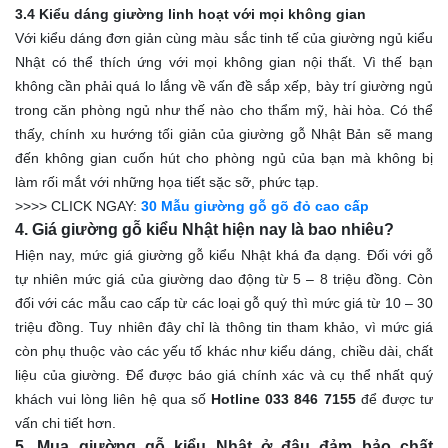
3.4 Kiểu dáng giường linh hoạt với mọi không gian
Với kiểu dáng đơn giản cùng màu sắc tinh tế của giường ngủ kiểu
Nhật có thể thích ứng với mọi không gian nội thất. Vì thế bạn
không cần phải quá lo lắng về vấn đề sắp xếp, bày trí giường ngủ
trong căn phòng ngủ như thế nào cho thẩm mỹ, hài hòa. Có thể
thấy, chính xu hướng tối giản của giường gỗ Nhật Bản sẽ mang
đến không gian cuốn hút cho phòng ngủ của bạn mà không bị
làm rối mắt với những họa tiết sặc sỡ, phức tạp.
>>>> CLICK NGAY:
30 Mẫu giường gỗ gõ đỏ cao cấp
4. Giá giường gỗ kiểu Nhật hiện nay là bao nhiêu?
Hiện nay, mức giá giường gỗ kiểu Nhật khá đa dạng. Đối với gỗ
tự nhiên mức giá của giường dao động từ 5 – 8 triệu đồng. Còn
đối với các mẫu cao cấp từ các loại gỗ quý thì mức giá từ 10 – 30
triệu đồng. Tuy nhiên đây chỉ là thông tin tham khảo, vì mức giá
còn phụ thuộc vào các yếu tố khác như kiểu dáng, chiều dài, chất
liệu của giường. Để được báo giá chính xác và cụ thể nhất quý
khách vui lòng liên hệ qua số
Hotline 033 846 7155
để được tư
vấn chi tiết hơn.
5. Mua giường gỗ kiểu Nhật ở đâu đảm bảo chất